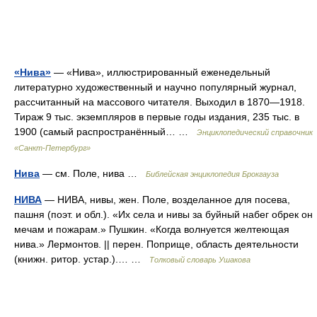
«Нива»
— «Нива», иллюстрированный еженедельный
литературно художественный и научно популярный журнал,
рассчитанный на массового читателя. Выходил в 1870—1918.
Тираж 9 тыс. экземпляров в первые годы издания, 235 тыс. в
1900 (самый распространённый… …
Энциклопедический справочник
«Санкт-Петербург»
Нива
— см. Поле, нива …
Библейская энциклопедия Брокгауза
НИВА
— НИВА, нивы, жен. Поле, возделанное для посева,
пашня (поэт. и обл.). «Их села и нивы за буйный набег обрек он
мечам и пожарам.» Пушкин. «Когда волнуется желтеющая
нива.» Лермонтов. || перен. Поприще, область деятельности
(книжн. ритор. устар.).… …
Толковый словарь Ушакова