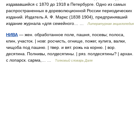
издававшийся с 1870 до 1918 в Петербурге. Одно из самых
распространенных в дореволюционной России периодических
изданий. Издатель А. Ф. Маркс (1838 1904), предпринявший
издание журнала «для семейного… …
Литературная энциклопедия
НИВА
— жен. обработанное поле, пашня, посевы; полоса,
клин, участок. | новг. росчисть, огнище, пожег, кулига, валки,
чищоба под пашню. | твер. и вят. рожь на корню. | вор.
десятина. Полнивы, полдесятины. | ряз. полдесятины? | архан.
с лопарск. сарма,… …
Толковый словарь Даля