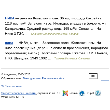
НИВА
— река на Кольском п ове. 36 км, площадь бассейна
12,8 тыс. км². Вытекает из оз. Имандра, впадает в Белое м. у г.
Кандалакша. Средний расход воды 165 м³/с. Сплавная. На
Ниве 3 ГЭС …
Большой Энциклопедический словарь
нива
— НИВА, ы, жен. Засеянное поле. Желтеют нивы. Ни
ниве просвещения (перен.: в области просвещения, народного
образования; высок.). Толковый словарь Ожегова. С.И. Ожегов,
Н.Ю. Шведова. 1949 1992 …
Толковый словарь Ожегова
© Академик, 2000-2026
18+
Обратная связь:
Техподдержка
,
Реклама на сайте
👣 Путешествия
Экспорт словарей на сайты
, сделанные на PHP,
Joomla,
Drupal,
WordPress, MODx.